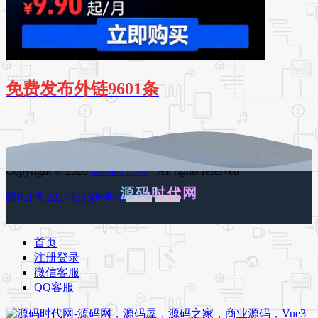
免费发布外链9601条
Copyright © 2026
源码时代网
- All rights reserved
源码时代网
赣ICP备2024033506号-1
百度地图
谷歌地图
首页
注册登录
微信客服
QQ客服