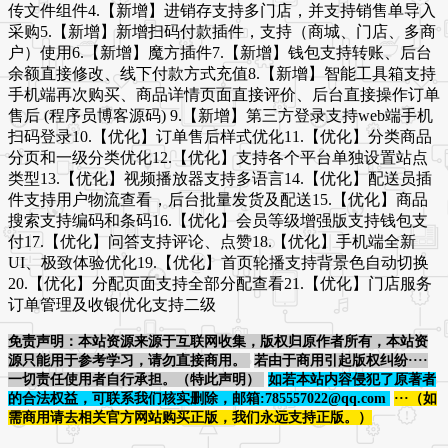
传文件组件4.【新增】进销存支持多门店，并支持销售单导入
采购5.【新增】新增扫码付款插件，支持（商城、门店、多商
户）使用6.【新增】魔方插件7.【新增】钱包支持转账、后台
余额直接修改、线下付款方式充值8.【新增】智能工具箱支持
手机端再次购买、商品详情页面直接评价、后台直接操作订单
售后 (程序员博客源码) 9.【新增】第三方登录支持web端手机
扫码登录10.【优化】订单售后样式优化11.【优化】分类商品
分页和一级分类优化12.【优化】支持各个平台单独设置站点
类型13.【优化】视频播放器支持多语言14.【优化】配送员插
件支持用户物流查看，后台批量发货及配送15.【优化】商品
搜索支持编码和条码16.【优化】会员等级增强版支持钱包支
付17.【优化】问答支持评论、点赞18.【优化】手机端全新
UI、极致体验优化19.【优化】首页轮播支持背景色自动切换
20.【优化】分配页面支持全部分配查看21.【优化】门店服务
订单管理及收银优化支持二级
免责声明：本站资源来源于互联网收集，版权归原作者所有，本站资
源只能用于参考学习，请勿直接商用。
若由于商用引起版权纠纷····
一切责任使用者自行承担。（特此声明）
如若本站内容侵犯了原著者
的合法权益，可联系我们核实删除，邮箱:785557022@qq.com
···（如
需商用请去相关官方网站购买正版，我们永远支持正版。）