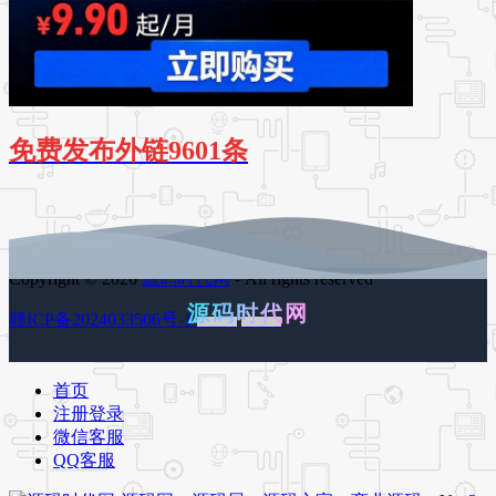
免费发布外链9601条
Copyright © 2026
源码时代网
- All rights reserved
源码时代网
赣ICP备2024033506号-1
百度地图
谷歌地图
首页
注册登录
微信客服
QQ客服