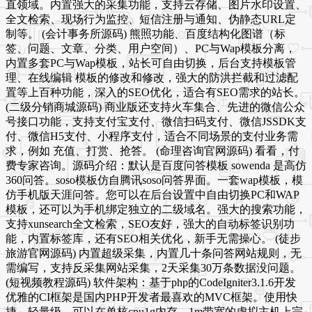
直领域。内置强大的采集功能，支持云存储、图片水印设置、
全文检索、现场行为监控、短信注册与通知、伪静态URL定
制等。 (会计事务所源码) 熊照功能、百度结构化图谱（标
签、问题、文章、分类、用户空间）、PC与Wap模板分离，
内置多套PC与Wap模板，站长可自由切换，后台支持模板管
理、在线编辑 模板的修改和修改，强大的防洪拦截和过滤配
置等上百种功能，深入的SEO优化，适合有SEO需求的站长。
(二级分销商城源码) 商业版还支持火车集合、先进的微信公众
号接口功能，支持支付宝支付、微信扫码支付、微信JSSDK支
付、微信H5支付、小程序支付，适合不同场景的支付业务需
求，例如 充值、打赏、抢答。 (命理咨询官网源码) 看看，付
费专家咨询。源码介绍：默认是百度问答模板 sowenda 是高仿
360问答。soso模板仿自腾讯soso问答界面。一套wap模板，模
仿手机版天涯问答。您可以在后台设置中自由切换PC和WAP
模板，还可以为手机绑定独立的二级域名。强大的搜索功能，
支持xunsearch全文检索，SEO友好，强大的自动标签识别功
能，内置标签库，还有SEO相关优化，新手无需操心。 (徒步
旅游官网源码) 内置超级采集，内置几十条问答网站规则，无
需编写，支持反采集网站采集，2天采集30万条数据没问题。
(短视频教程源码) 软件架构：基于php的CodeIgniter3.1.6开发
优雅的CI框架是国内PHP开发者最喜欢的MVC框架。使用快
捷、轻量级，可以在单核cpu1g内存、1m带宽的虚拟主机上完