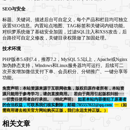
SEO与安全
标题、关键词、描述后台可自定义，每个产品和栏目均可独立
设置SEO信息。内置站点地图、TAG标签和关键词内链功能。
对织梦系统做了基础安全加固，过滤SQL注入和XSS攻击，后
台路径可自定义修改，关键目录权限做了加固处理。
技术环境
PHP版本5.6到7.4，推荐7.2，MySQL 5.5以上，Apache或Nginx
加伪静态支持，Windows和Linux服务器均可运行。后续可二
次开发增加微信支付下单、会员积分、分销推广、一键分享等
功能。
免责声明：本站资源来源于互联网收集，版权归原作者所有，本站资
源只能用于参考学习，请勿直接商用。
若由于商用引起版权纠纷····
一切责任使用者自行承担。（特此声明）
如若本站内容侵犯了原著者
的合法权益，可联系我们核实删除，邮箱:785557022@qq.com
···（如
需商用请去相关官方网站购买正版，我们永远支持正版。）
相关文章