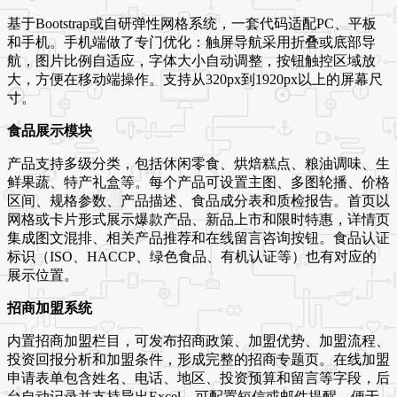
基于Bootstrap或自研弹性网格系统，一套代码适配PC、平板
和手机。手机端做了专门优化：触屏导航采用折叠或底部导
航，图片比例自适应，字体大小自动调整，按钮触控区域放
大，方便在移动端操作。支持从320px到1920px以上的屏幕尺
寸。
食品展示模块
产品支持多级分类，包括休闲零食、烘焙糕点、粮油调味、生
鲜果蔬、特产礼盒等。每个产品可设置主图、多图轮播、价格
区间、规格参数、产品描述、食品成分表和质检报告。首页以
网格或卡片形式展示爆款产品、新品上市和限时特惠，详情页
集成图文混排、相关产品推荐和在线留言咨询按钮。食品认证
标识（ISO、HACCP、绿色食品、有机认证等）也有对应的
展示位置。
招商加盟系统
内置招商加盟栏目，可发布招商政策、加盟优势、加盟流程、
投资回报分析和加盟条件，形成完整的招商专题页。在线加盟
申请表单包含姓名、电话、地区、投资预算和留言等字段，后
台自动记录并支持导出Excel。可配置短信或邮件提醒，便于