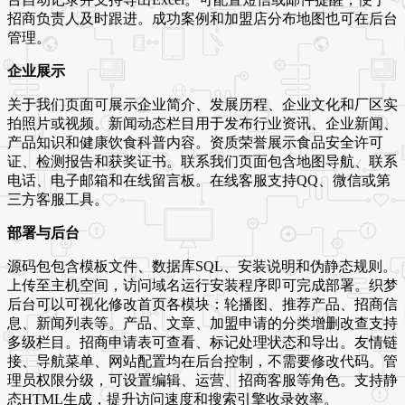
招商负责人及时跟进。成功案例和加盟店分布地图也可在后台
管理。
企业展示
关于我们页面可展示企业简介、发展历程、企业文化和厂区实
拍照片或视频。新闻动态栏目用于发布行业资讯、企业新闻、
产品知识和健康饮食科普内容。资质荣誉展示食品安全许可
证、检测报告和获奖证书。联系我们页面包含地图导航、联系
电话、电子邮箱和在线留言板。在线客服支持QQ、微信或第
三方客服工具。
部署与后台
源码包包含模板文件、数据库SQL、安装说明和伪静态规则。
上传至主机空间，访问域名运行安装程序即可完成部署。织梦
后台可以可视化修改首页各模块：轮播图、推荐产品、招商信
息、新闻列表等。产品、文章、加盟申请的分类增删改查支持
多级栏目。招商申请表可查看、标记处理状态和导出。友情链
接、导航菜单、网站配置均在后台控制，不需要修改代码。管
理员权限分级，可设置编辑、运营、招商客服等角色。支持静
态HTML生成，提升访问速度和搜索引擎收录效率。