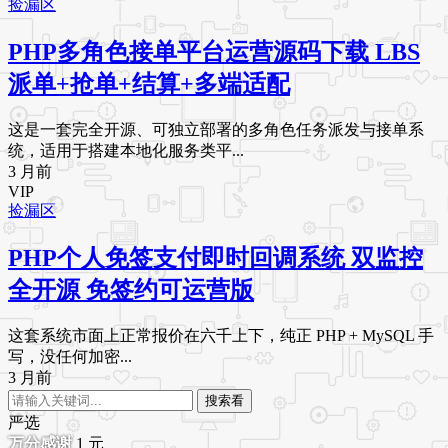
捡漏区
PHP多角色接单平台运营源码下载 LBS
派单+抢单+结算+多端适配
这是一套完全开源、可独立部署的多角色任务派发与接单系
统，适用于搭建本地化服务类平...
3 月前
VIP
捡漏区
PHP个人免签支付即时回调系统 双监控
全开源 免签约可运营版
这套系统市面上正常报价在六千上下，纯正 PHP + MySQL 手
写，没任何加密...
3 月前
搜索看
严选
1
元