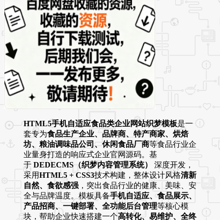
HTML5手机自适应食品类企业网站织梦模板
是一
套专为
食品生产企业、品牌商、特产商家、烘焙
坊、粮油调味品公司、休闲食品厂商
等食品行业企
业量身打造的响应式企业官网源码。基
于
DEDECMS（织梦内容管理系统）
深度开发，
采用
HTML5 + CSS3
技术构建，整体设计风格
清新
自然、食欲感强
，突出食品行业的健康、美味、安
全与品牌温度。模板具备
手机自适应、食品展示、
产品招商、一键部署、全功能后台管理
等核心模
块，帮助企业快速搭建一个
高转化、易维护、全终