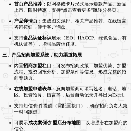
首页产品推荐
：以网格或卡片形式展示爆款产品、新品
上市、限时特惠，支持“点击查看更多”跳转分类页。
产品详情页
：集成图文混排、相关产品推荐、在线留言
咨询按钮，便于客户询盘。
支持
食品认证标识
展示（ISO、HACCP、绿色食品、有
机认证等），增强品牌信任度。
三、产品招商加盟系统，助力渠道拓展
内置
招商加盟
栏目：可发布招商政策、加盟优势、加盟
流程、投资回报分析、加盟条件等信息，形成完整的招
商专题页。
在线加盟申请表单
：意向加盟商可填写姓名、电话、地
区、投资预算、留言等，后台自动记录并导出为Excel。
支持短信/邮件提醒（需配置接口），确保招商负责人第
一时间跟进。
可展示
成功案例/加盟店分布地图
，以增强潜在加盟商的
信心。