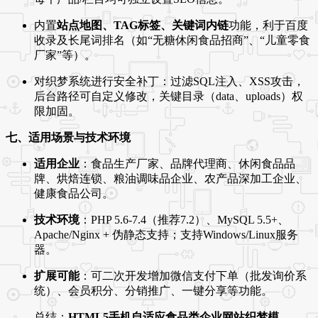
内置
站点地图、TAG标签、关键词内链
功能，利于百度
收录及长尾词排名（如“无糖休闲食品招商”、“儿童零食
厂家”等）。
对织梦系统进行安全补丁：过滤SQL注入、XSS攻击，
后台路径可自定义修改，关键目录（data、uploads）权
限加固。
七、适用场景与技术环境
适用企业
：食品生产厂家、品牌代理商、休闲食品品
牌、烘焙连锁、粮油调味品企业、农产品深加工企业、
健康食品公司。
技术环境
：PHP 5.6-7.4（推荐7.2）、MySQL 5.5+、
Apache/Nginx + 伪静态支持；支持Windows/Linux服务
器。
扩展可能
：可二次开发增加微信支付下单（批发询价系
统）、会员积分、分销推广、一键分享等功能。
总结：
HTML5手机自适应食品类企业网站织梦模