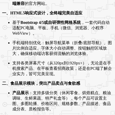
端兼容
的官方网站。
一、HTML5响应式设计，全终端完美自适应
基于
Bootstrap 4/5或自研弹性网格系统
，一套代码自动
适配PC电脑、平板、手机（微信、浏览器、小程序
WebView）。
手机端特别优化：触屏导航菜单（折叠/底部导航）、图
片比例自适应、字体大小自动调整、按钮触控区域放
大，确保移动端访客获得流畅的浏览体验。
支持各类屏幕尺寸（从320px到1920px+），无论是在手
机搜索产品、在平板查看招商政策，还是在PC端了解企
业实力，皆可完美呈现。
二、食品展示模块，突出产品卖点与食欲感
产品展示
：支持多级分类（休闲零食、烘焙糕点、粮油
调味、生鲜果蔬、特产礼盒等），每个产品可设置主
图、多图轮播、价格区间、规格参数、产品描述、食品
成分表、质检报告等。