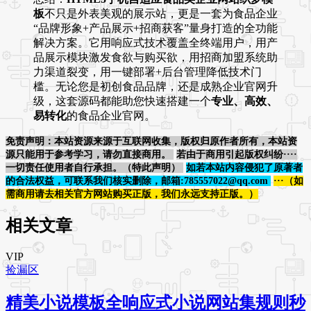
板
不只是外表美观的展示站，更是一套为食品企业
“品牌形象+产品展示+招商获客”量身打造的全功能
解决方案。它用响应式技术覆盖全终端用户，用产
品展示模块激发食欲与购买欲，用招商加盟系统助
力渠道裂变，用一键部署+后台管理降低技术门
槛。无论您是初创食品品牌，还是成熟企业官网升
级，这套源码都能助您快速搭建一个
专业、高效、
易转化
的食品企业官网。
免责声明：本站资源来源于互联网收集，版权归原作者所有，本站资
源只能用于参考学习，请勿直接商用。
若由于商用引起版权纠纷····
一切责任使用者自行承担。（特此声明）
如若本站内容侵犯了原著者
的合法权益，可联系我们核实删除，邮箱:785557022@qq.com
···（如
需商用请去相关官方网站购买正版，我们永远支持正版。）
相关文章
VIP
捡漏区
精美小说模板全响应式小说网站集规则秒