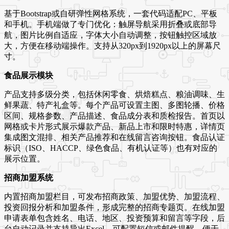
基于Bootstrap或自研弹性网格系统，一套代码适配PC、平板
和手机。手机端做了专门优化：触屏导航采用折叠或底部导
航，图片比例自适应，字体大小自动调整，按钮触控区域放
大，方便在移动端操作。支持从320px到1920px以上的屏幕尺
寸。
食品展示模块
产品支持多级分类，包括休闲零食、烘焙糕点、粮油调味、生
鲜果蔬、特产礼盒等。每个产品可设置主图、多图轮播、价格
区间、规格参数、产品描述、食品成分表和质检报告。首页以
网格或卡片形式展示爆款产品、新品上市和限时特惠，详情页
集成图文混排、相关产品推荐和在线留言咨询按钮。食品认证
标识（ISO、HACCP、绿色食品、有机认证等）也有对应的
展示位置。
招商加盟系统
内置招商加盟栏目，可发布招商政策、加盟优势、加盟流程、
投资回报分析和加盟条件，形成完整的招商专题页。在线加盟
申请表单包含姓名、电话、地区、投资预算和留言等字段，后
台自动记录并支持导出Excel。可配置短信或邮件提醒，便于