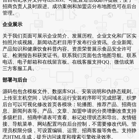
招商负责人及时跟进。成功案例和加盟店分布地图也可在后台
管理。
企业展示
关于我们页面可展示企业简介、发展历程、企业文化和厂区实
拍照片或视频。新闻动态栏目用于发布行业资讯、企业新闻、
产品知识和健康饮食科普内容。资质荣誉展示食品安全许可
证、检测报告和获奖证书。联系我们页面包含地图导航、联系
电话、电子邮箱和在线留言板。在线客服支持QQ、微信或第
三方客服工具。
部署与后台
源码包包含模板文件、数据库SQL、安装说明和伪静态规则。
上传至主机空间，访问域名运行安装程序即可完成部署。织梦
后台可以可视化修改首页各模块：轮播图、推荐产品、招商信
息、新闻列表等。产品、文章、加盟申请的分类增删改查支持
多级栏目。招商申请表可查看、标记处理状态和导出。友情链
接、导航菜单、网站配置均在后台控制，不需要修改代码。管
理员权限分级，可设置编辑、运营、招商客服等角色。支持静
态HTML生成，提升访问速度和搜索引擎收录效率。