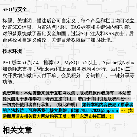
SEO与安全
标题、关键词、描述后台可自定义，每个产品和栏目均可独立
设置SEO信息。内置站点地图、TAG标签和关键词内链功能。
对织梦系统做了基础安全加固，过滤SQL注入和XSS攻击，后
台路径可自定义修改，关键目录权限做了加固处理。
技术环境
PHP版本5.6到7.4，推荐7.2，MySQL 5.5以上，Apache或Nginx
加伪静态支持，Windows和Linux服务器均可运行。后续可二
次开发增加微信支付下单、会员积分、分销推广、一键分享等
功能。
免责声明：本站资源来源于互联网收集，版权归原作者所有，本站资
源只能用于参考学习，请勿直接商用。
若由于商用引起版权纠纷····
一切责任使用者自行承担。（特此声明）
如若本站内容侵犯了原著者
的合法权益，可联系我们核实删除，邮箱:785557022@qq.com
···（如
需商用请去相关官方网站购买正版，我们永远支持正版。）
相关文章