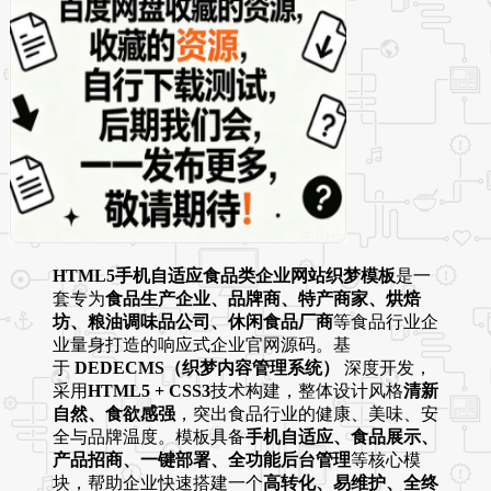
HTML5手机自适应食品类企业网站织梦模板
是一
套专为
食品生产企业、品牌商、特产商家、烘焙
坊、粮油调味品公司、休闲食品厂商
等食品行业企
业量身打造的响应式企业官网源码。基
于
DEDECMS（织梦内容管理系统）
深度开发，
采用
HTML5 + CSS3
技术构建，整体设计风格
清新
自然、食欲感强
，突出食品行业的健康、美味、安
全与品牌温度。模板具备
手机自适应、食品展示、
产品招商、一键部署、全功能后台管理
等核心模
块，帮助企业快速搭建一个
高转化、易维护、全终