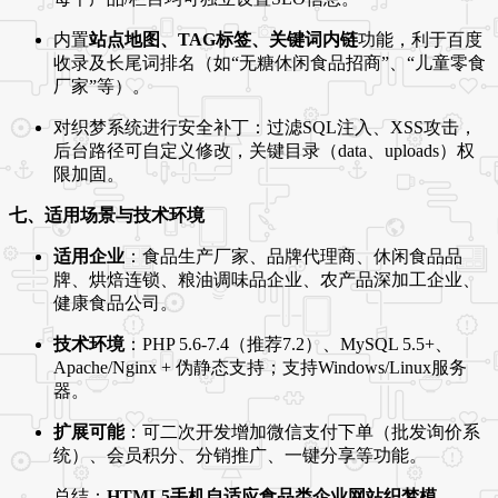
内置
站点地图、TAG标签、关键词内链
功能，利于百度
收录及长尾词排名（如“无糖休闲食品招商”、“儿童零食
厂家”等）。
对织梦系统进行安全补丁：过滤SQL注入、XSS攻击，
后台路径可自定义修改，关键目录（data、uploads）权
限加固。
七、适用场景与技术环境
适用企业
：食品生产厂家、品牌代理商、休闲食品品
牌、烘焙连锁、粮油调味品企业、农产品深加工企业、
健康食品公司。
技术环境
：PHP 5.6-7.4（推荐7.2）、MySQL 5.5+、
Apache/Nginx + 伪静态支持；支持Windows/Linux服务
器。
扩展可能
：可二次开发增加微信支付下单（批发询价系
统）、会员积分、分销推广、一键分享等功能。
总结：
HTML5手机自适应食品类企业网站织梦模