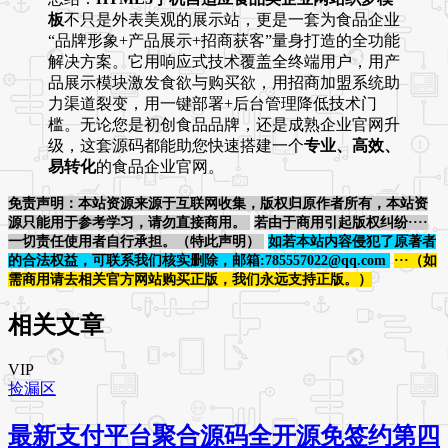
板
不只是外表美观的展示站，更是一套为食品企业
“品牌形象+产品展示+招商获客”量身打造的全功能
解决方案。它用响应式技术覆盖全终端用户，用产
品展示模块激发食欲与购买欲，用招商加盟系统助
力渠道裂变，用一键部署+后台管理降低技术门
槛。无论您是初创食品品牌，还是成熟企业官网升
级，这套源码都能助您快速搭建一个
专业、高效、
易转化
的食品企业官网。
免责声明：本站资源来源于互联网收集，版权归原作者所有，本站资
源只能用于参考学习，请勿直接商用。
若由于商用引起版权纠纷····
一切责任使用者自行承担。（特此声明）
如若本站内容侵犯了原著者
的合法权益，可联系我们核实删除，邮箱:785557022@qq.com
···（如
需商用请去相关官方网站购买正版，我们永远支持正版。）
相关文章
VIP
捡漏区
最新支付平台聚合源码全开源免签约第四