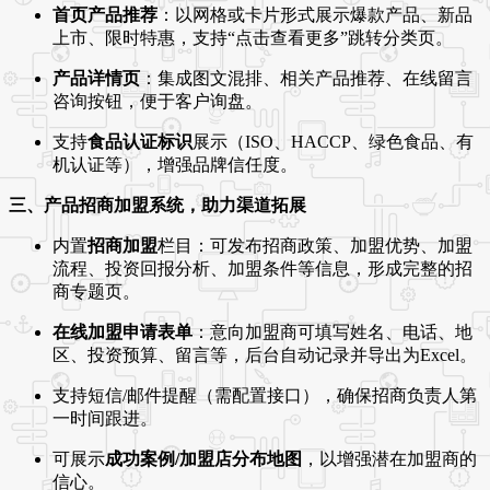
首页产品推荐
：以网格或卡片形式展示爆款产品、新品
上市、限时特惠，支持“点击查看更多”跳转分类页。
产品详情页
：集成图文混排、相关产品推荐、在线留言
咨询按钮，便于客户询盘。
支持
食品认证标识
展示（ISO、HACCP、绿色食品、有
机认证等），增强品牌信任度。
三、产品招商加盟系统，助力渠道拓展
内置
招商加盟
栏目：可发布招商政策、加盟优势、加盟
流程、投资回报分析、加盟条件等信息，形成完整的招
商专题页。
在线加盟申请表单
：意向加盟商可填写姓名、电话、地
区、投资预算、留言等，后台自动记录并导出为Excel。
支持短信/邮件提醒（需配置接口），确保招商负责人第
一时间跟进。
可展示
成功案例/加盟店分布地图
，以增强潜在加盟商的
信心。