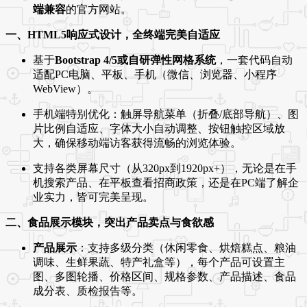
端兼容
的官方网站。
一、HTML5响应式设计，全终端完美自适应
基于
Bootstrap 4/5或自研弹性网格系统
，一套代码自动
适配PC电脑、平板、手机（微信、浏览器、小程序
WebView）。
手机端特别优化：触屏导航菜单（折叠/底部导航）、图
片比例自适应、字体大小自动调整、按钮触控区域放
大，确保移动端访客获得流畅的浏览体验。
支持各类屏幕尺寸（从320px到1920px+），无论是在手
机搜索产品、在平板查看招商政策，还是在PC端了解企
业实力，皆可完美呈现。
二、食品展示模块，突出产品卖点与食欲感
产品展示
：支持多级分类（休闲零食、烘焙糕点、粮油
调味、生鲜果蔬、特产礼盒等），每个产品可设置主
图、多图轮播、价格区间、规格参数、产品描述、食品
成分表、质检报告等。