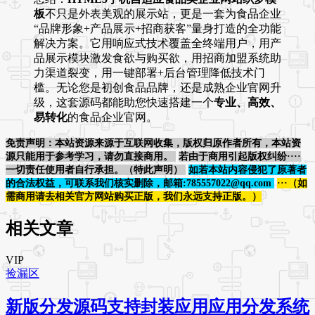
板
不只是外表美观的展示站，更是一套为食品企业
“品牌形象+产品展示+招商获客”量身打造的全功能
解决方案。它用响应式技术覆盖全终端用户，用产
品展示模块激发食欲与购买欲，用招商加盟系统助
力渠道裂变，用一键部署+后台管理降低技术门
槛。无论您是初创食品品牌，还是成熟企业官网升
级，这套源码都能助您快速搭建一个
专业、高效、
易转化
的食品企业官网。
免责声明：本站资源来源于互联网收集，版权归原作者所有，本站资
源只能用于参考学习，请勿直接商用。
若由于商用引起版权纠纷····
一切责任使用者自行承担。（特此声明）
如若本站内容侵犯了原著者
的合法权益，可联系我们核实删除，邮箱:785557022@qq.com
···（如
需商用请去相关官方网站购买正版，我们永远支持正版。）
相关文章
VIP
捡漏区
新版分发源码支持封装应用应用分发系统