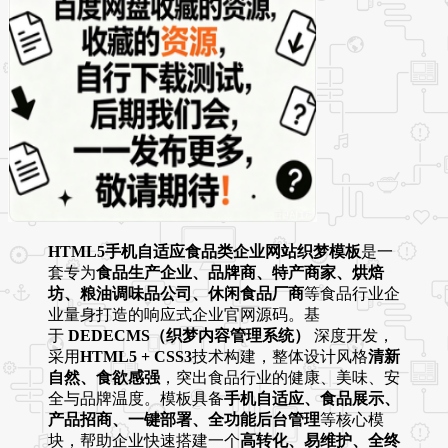
HTML5手机自适应食品类企业网站织梦模板
是一
套专为
食品生产企业、品牌商、特产商家、烘焙
坊、粮油调味品公司、休闲食品厂商
等食品行业企
业量身打造的响应式企业官网源码。基
于
DEDECMS（织梦内容管理系统）
深度开发，
采用
HTML5 + CSS3
技术构建，整体设计风格
清新
自然、食欲感强
，突出食品行业的健康、美味、安
全与品牌温度。模板具备
手机自适应、食品展示、
产品招商、一键部署、全功能后台管理
等核心模
块，帮助企业快速搭建一个
高转化、易维护、全终