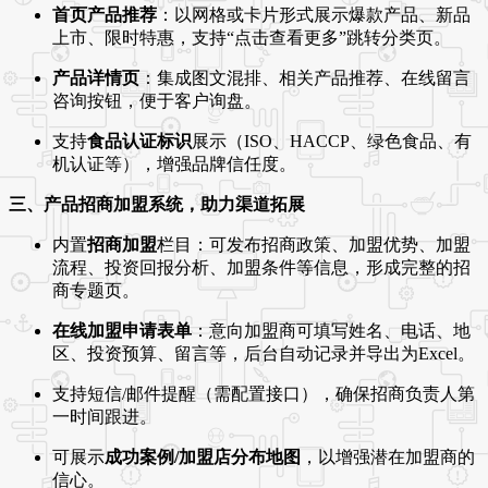
首页产品推荐
：以网格或卡片形式展示爆款产品、新品
上市、限时特惠，支持“点击查看更多”跳转分类页。
产品详情页
：集成图文混排、相关产品推荐、在线留言
咨询按钮，便于客户询盘。
支持
食品认证标识
展示（ISO、HACCP、绿色食品、有
机认证等），增强品牌信任度。
三、产品招商加盟系统，助力渠道拓展
内置
招商加盟
栏目：可发布招商政策、加盟优势、加盟
流程、投资回报分析、加盟条件等信息，形成完整的招
商专题页。
在线加盟申请表单
：意向加盟商可填写姓名、电话、地
区、投资预算、留言等，后台自动记录并导出为Excel。
支持短信/邮件提醒（需配置接口），确保招商负责人第
一时间跟进。
可展示
成功案例/加盟店分布地图
，以增强潜在加盟商的
信心。