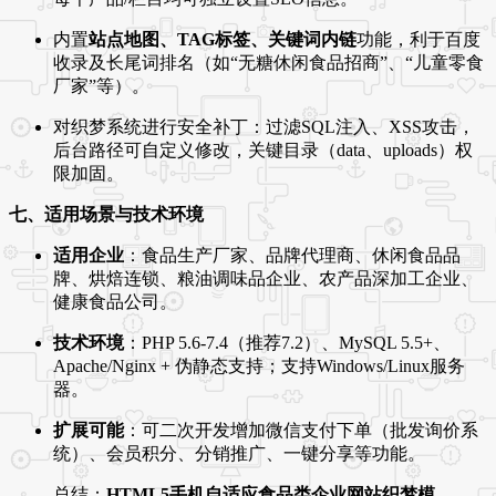
内置
站点地图、TAG标签、关键词内链
功能，利于百度
收录及长尾词排名（如“无糖休闲食品招商”、“儿童零食
厂家”等）。
对织梦系统进行安全补丁：过滤SQL注入、XSS攻击，
后台路径可自定义修改，关键目录（data、uploads）权
限加固。
七、适用场景与技术环境
适用企业
：食品生产厂家、品牌代理商、休闲食品品
牌、烘焙连锁、粮油调味品企业、农产品深加工企业、
健康食品公司。
技术环境
：PHP 5.6-7.4（推荐7.2）、MySQL 5.5+、
Apache/Nginx + 伪静态支持；支持Windows/Linux服务
器。
扩展可能
：可二次开发增加微信支付下单（批发询价系
统）、会员积分、分销推广、一键分享等功能。
总结：
HTML5手机自适应食品类企业网站织梦模