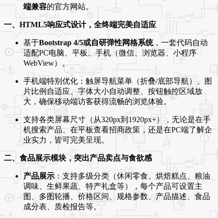
端兼容
的官方网站。
一、HTML5响应式设计，全终端完美自适应
基于
Bootstrap 4/5或自研弹性网格系统
，一套代码自动
适配PC电脑、平板、手机（微信、浏览器、小程序
WebView）。
手机端特别优化：触屏导航菜单（折叠/底部导航）、图
片比例自适应、字体大小自动调整、按钮触控区域放
大，确保移动端访客获得流畅的浏览体验。
支持各类屏幕尺寸（从320px到1920px+），无论是在手
机搜索产品、在平板查看招商政策，还是在PC端了解企
业实力，皆可完美呈现。
二、食品展示模块，突出产品卖点与食欲感
产品展示
：支持多级分类（休闲零食、烘焙糕点、粮油
调味、生鲜果蔬、特产礼盒等），每个产品可设置主
图、多图轮播、价格区间、规格参数、产品描述、食品
成分表、质检报告等。