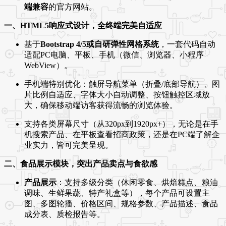
端兼容
的官方网站。
一、HTML5响应式设计，全终端完美自适应
基于
Bootstrap 4/5或自研弹性网格系统
，一套代码自动
适配PC电脑、平板、手机（微信、浏览器、小程序
WebView）。
手机端特别优化：触屏导航菜单（折叠/底部导航）、图
片比例自适应、字体大小自动调整、按钮触控区域放
大，确保移动端访客获得流畅的浏览体验。
支持各类屏幕尺寸（从320px到1920px+），无论是在手
机搜索产品、在平板查看招商政策，还是在PC端了解企
业实力，皆可完美呈现。
二、食品展示模块，突出产品卖点与食欲感
产品展示
：支持多级分类（休闲零食、烘焙糕点、粮油
调味、生鲜果蔬、特产礼盒等），每个产品可设置主
图、多图轮播、价格区间、规格参数、产品描述、食品
成分表、质检报告等。