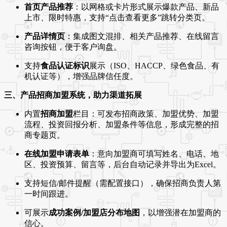
首页产品推荐
：以网格或卡片形式展示爆款产品、新品
上市、限时特惠，支持“点击查看更多”跳转分类页。
产品详情页
：集成图文混排、相关产品推荐、在线留言
咨询按钮，便于客户询盘。
支持
食品认证标识
展示（ISO、HACCP、绿色食品、有
机认证等），增强品牌信任度。
三、产品招商加盟系统，助力渠道拓展
内置
招商加盟
栏目：可发布招商政策、加盟优势、加盟
流程、投资回报分析、加盟条件等信息，形成完整的招
商专题页。
在线加盟申请表单
：意向加盟商可填写姓名、电话、地
区、投资预算、留言等，后台自动记录并导出为Excel。
支持短信/邮件提醒（需配置接口），确保招商负责人第
一时间跟进。
可展示
成功案例/加盟店分布地图
，以增强潜在加盟商的
信心。