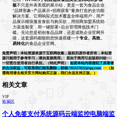
板
不只是外表美观的展示站，更是一套为食品企业
“品牌形象+产品展示+招商获客”量身打造的全功能
解决方案。它用响应式技术覆盖全终端用户，用产
品展示模块激发食欲与购买欲，用招商加盟系统助
力渠道裂变，用一键部署+后台管理降低技术门
槛。无论您是初创食品品牌，还是成熟企业官网升
级，这套源码都能助您快速搭建一个
专业、高效、
易转化
的食品企业官网。
免责声明：本站资源来源于互联网收集，版权归原作者所有，本站资
源只能用于参考学习，请勿直接商用。
若由于商用引起版权纠纷····
一切责任使用者自行承担。（特此声明）
如若本站内容侵犯了原著者
的合法权益，可联系我们核实删除，邮箱:785557022@qq.com
···（如
需商用请去相关官方网站购买正版，我们永远支持正版。）
相关文章
VIP
捡漏区
个人免签支付系统源码云端监控电脑端监