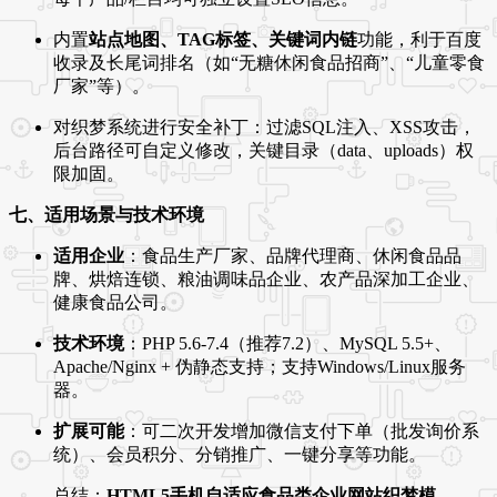
内置
站点地图、TAG标签、关键词内链
功能，利于百度
收录及长尾词排名（如“无糖休闲食品招商”、“儿童零食
厂家”等）。
对织梦系统进行安全补丁：过滤SQL注入、XSS攻击，
后台路径可自定义修改，关键目录（data、uploads）权
限加固。
七、适用场景与技术环境
适用企业
：食品生产厂家、品牌代理商、休闲食品品
牌、烘焙连锁、粮油调味品企业、农产品深加工企业、
健康食品公司。
技术环境
：PHP 5.6-7.4（推荐7.2）、MySQL 5.5+、
Apache/Nginx + 伪静态支持；支持Windows/Linux服务
器。
扩展可能
：可二次开发增加微信支付下单（批发询价系
统）、会员积分、分销推广、一键分享等功能。
总结：
HTML5手机自适应食品类企业网站织梦模