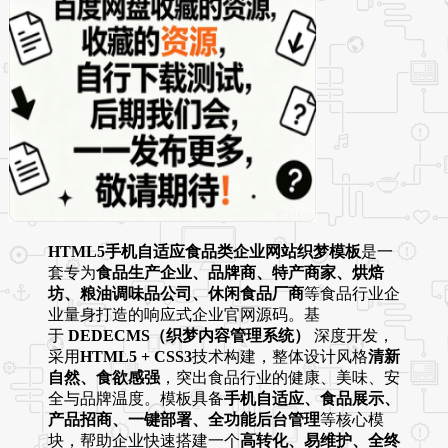
HTML5手机自适应食品类企业网站织梦模板
是一
套专为
食品生产企业、品牌商、特产商家、烘焙
坊、粮油调味品公司、休闲食品厂商
等食品行业企
业量身打造的响应式企业官网源码。基
于
DEDECMS（织梦内容管理系统）
深度开发，
采用
HTML5 + CSS3
技术构建，整体设计风格
清新
自然、食欲感强
，突出食品行业的健康、美味、安
全与品牌温度。模板具备
手机自适应、食品展示、
产品招商、一键部署、全功能后台管理
等核心模
块，帮助企业快速搭建一个
高转化、易维护、全终