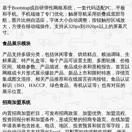
基于Bootstrap或自研弹性网格系统，一套代码适配PC、平板
和手机。手机端做了专门优化：触屏导航采用折叠或底部导
航，图片比例自适应，字体大小自动调整，按钮触控区域放
大，方便在移动端操作。支持从320px到1920px以上的屏幕尺
寸。
食品展示模块
产品支持多级分类，包括休闲零食、烘焙糕点、粮油调味、生
鲜果蔬、特产礼盒等。每个产品可设置主图、多图轮播、价格
区间、规格参数、产品描述、食品成分表和质检报告。首页以
网格或卡片形式展示爆款产品、新品上市和限时特惠，详情页
集成图文混排、相关产品推荐和在线留言咨询按钮。食品认证
标识（ISO、HACCP、绿色食品、有机认证等）也有对应的
展示位置。
招商加盟系统
内置招商加盟栏目，可发布招商政策、加盟优势、加盟流程、
投资回报分析和加盟条件，形成完整的招商专题页。在线加盟
申请表单包含姓名、电话、地区、投资预算和留言等字段，后
台自动记录并支持导出Excel。可配置短信或邮件提醒，便于