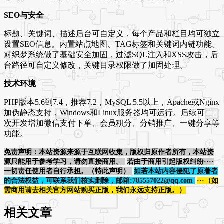
SEO与安全
标题、关键词、描述后台可自定义，每个产品和栏目均可独立
设置SEO信息。内置站点地图、TAG标签和关键词内链功能。
对织梦系统做了基础安全加固，过滤SQL注入和XSS攻击，后
台路径可自定义修改，关键目录权限做了加固处理。
技术环境
PHP版本5.6到7.4，推荐7.2，MySQL 5.5以上，Apache或Nginx
加伪静态支持，Windows和Linux服务器均可运行。后续可二
次开发增加微信支付下单、会员积分、分销推广、一键分享等
功能。
免责声明：本站资源来源于互联网收集，版权归原作者所有，本站资
源只能用于参考学习，请勿直接商用。
若由于商用引起版权纠纷····
一切责任使用者自行承担。（特此声明）
如若本站内容侵犯了原著者
的合法权益，可联系我们核实删除，邮箱:785557022@qq.com
···（如
需商用请去相关官方网站购买正版，我们永远支持正版。）
相关文章