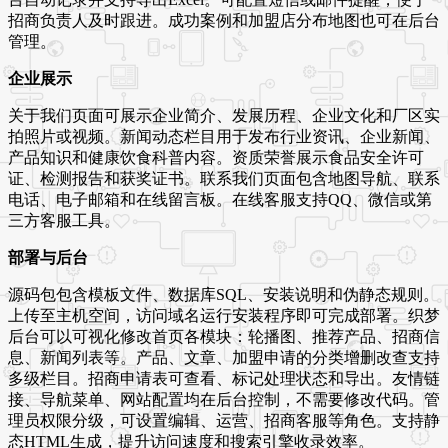
招商负责人及时跟进。成功案例和加盟店分布地图也可在后台
管理。
企业展示
关于我们页面可展示企业简介、发展历程、企业文化和厂区实
拍照片或视频。新闻动态栏目用于发布行业资讯、企业新闻、
产品知识和健康饮食科普内容。资质荣誉展示食品安全许可
证、检测报告和获奖证书。联系我们页面包含地图导航、联系
电话、电子邮箱和在线留言板。在线客服支持QQ、微信或第
三方客服工具。
部署与后台
源码包包含模板文件、数据库SQL、安装说明和伪静态规则。
上传至主机空间，访问域名运行安装程序即可完成部署。织梦
后台可以可视化修改首页各模块：轮播图、推荐产品、招商信
息、新闻列表等。产品、文章、加盟申请的分类增删改查支持
多级栏目。招商申请表可查看、标记处理状态和导出。友情链
接、导航菜单、网站配置均在后台控制，不需要修改代码。管
理员权限分级，可设置编辑、运营、招商客服等角色。支持静
态HTML生成，提升访问速度和搜索引擎收录效率。