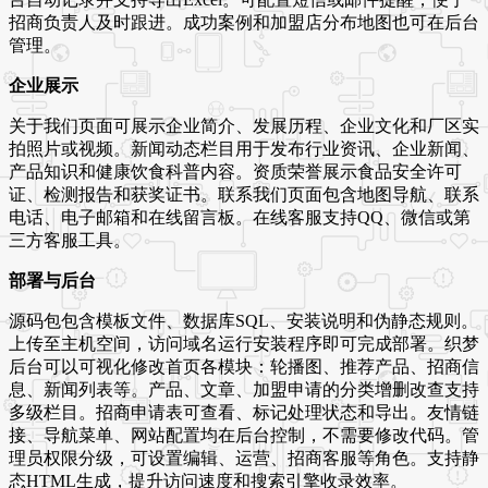
招商负责人及时跟进。成功案例和加盟店分布地图也可在后台
管理。
企业展示
关于我们页面可展示企业简介、发展历程、企业文化和厂区实
拍照片或视频。新闻动态栏目用于发布行业资讯、企业新闻、
产品知识和健康饮食科普内容。资质荣誉展示食品安全许可
证、检测报告和获奖证书。联系我们页面包含地图导航、联系
电话、电子邮箱和在线留言板。在线客服支持QQ、微信或第
三方客服工具。
部署与后台
源码包包含模板文件、数据库SQL、安装说明和伪静态规则。
上传至主机空间，访问域名运行安装程序即可完成部署。织梦
后台可以可视化修改首页各模块：轮播图、推荐产品、招商信
息、新闻列表等。产品、文章、加盟申请的分类增删改查支持
多级栏目。招商申请表可查看、标记处理状态和导出。友情链
接、导航菜单、网站配置均在后台控制，不需要修改代码。管
理员权限分级，可设置编辑、运营、招商客服等角色。支持静
态HTML生成，提升访问速度和搜索引擎收录效率。