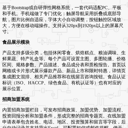
基于Bootstrap或自研弹性网格系统，一套代码适配PC、平板
和手机。手机端做了专门优化：触屏导航采用折叠或底部导
航，图片比例自适应，字体大小自动调整，按钮触控区域放
大，方便在移动端操作。支持从320px到1920px以上的屏幕尺
寸。
食品展示模块
产品支持多级分类，包括休闲零食、烘焙糕点、粮油调味、生
鲜果蔬、特产礼盒等。每个产品可设置主图、多图轮播、价格
区间、规格参数、产品描述、食品成分表和质检报告。首页以
网格或卡片形式展示爆款产品、新品上市和限时特惠，详情页
集成图文混排、相关产品推荐和在线留言咨询按钮。食品认证
标识（ISO、HACCP、绿色食品、有机认证等）也有对应的
展示位置。
招商加盟系统
内置招商加盟栏目，可发布招商政策、加盟优势、加盟流程、
投资回报分析和加盟条件，形成完整的招商专题页。在线加盟
申请表单包含姓名、电话、地区、投资预算和留言等字段，后
台自动记录并支持导出Excel。可配置短信或邮件提醒，便于