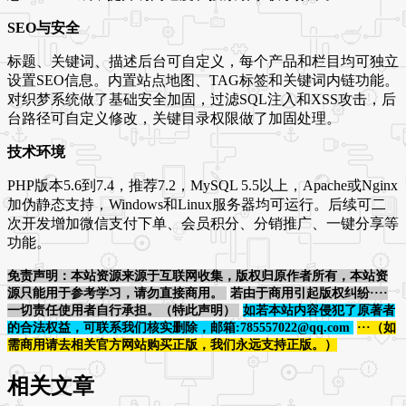
SEO与安全
标题、关键词、描述后台可自定义，每个产品和栏目均可独立
设置SEO信息。内置站点地图、TAG标签和关键词内链功能。
对织梦系统做了基础安全加固，过滤SQL注入和XSS攻击，后
台路径可自定义修改，关键目录权限做了加固处理。
技术环境
PHP版本5.6到7.4，推荐7.2，MySQL 5.5以上，Apache或Nginx
加伪静态支持，Windows和Linux服务器均可运行。后续可二
次开发增加微信支付下单、会员积分、分销推广、一键分享等
功能。
免责声明：本站资源来源于互联网收集，版权归原作者所有，本站资
源只能用于参考学习，请勿直接商用。
若由于商用引起版权纠纷····
一切责任使用者自行承担。（特此声明）
如若本站内容侵犯了原著者
的合法权益，可联系我们核实删除，邮箱:785557022@qq.com
···（如
需商用请去相关官方网站购买正版，我们永远支持正版。）
相关文章