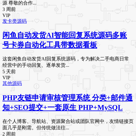
源 尊敬的合作...
3 周前
VIP
发卡类源码
闲鱼自动发货AI智能回复系统源码多账
号卡券自动化工具带数据看板
这套闲鱼自动发货AI回复系统源码，专为解决二手电商日常
经营中的手动回复、逐单发货...
5 天前
VIP
其他源码
PHP友链申请审核管理系统 分类+邮件通
知+SEO提交+一套原生 PHP+MySQL
在个人博客、导航站、资源聚合站或团队官网中，友情链接页
面几乎是刚需。但传统做法往...
2 周前