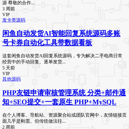
源 尊敬的合作...
3 周前
VIP
发卡类源码
闲鱼自动发货AI智能回复系统源码多账
号卡券自动化工具带数据看板
这套闲鱼自动发货AI回复系统源码，专为解决二手电商日常
经营中的手动回复、逐单发货...
5 天前
VIP
其他源码
PHP友链申请审核管理系统 分类+邮件通
知+SEO提交+一套原生 PHP+MySQL
在个人博客、导航站、资源聚合站或团队官网中，友情链接页
面几乎是刚需。但传统做法往...
2 周前