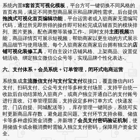
系统内置
8套首页可视化模板
，平台方可一键切换不同风格的
首页布局，满足不同类型商品展示和品牌调性需求
。后台提供
拖拽式可视化首页编辑功能
，平台运营者或入驻商家无需编写
代码，通过所见即所得的操作即可轻松完成店铺首页的模块排
列、图片更换、配色调整等装修工作
-
。同时支持
主图视频
功
能，商品详情页可展示短视频，帮助商家以更生动的方式展示
商品细节与使用场景。每个入驻商家在商家后台拥有独立的
店
铺可视化装修工具
，可自主设计店铺风格、上架商品、设置促
销活动、绑定独立微信公众号等，实现品牌个性化表达
-
。
六、支付体系 + 会员系统 + 订单管理，闭环式电商运营
系统集成
主流微信支付与支付宝支付
双接口，覆盖微信内H5
支付、扫码支付、公众号支付等多种支付场景，支持平台统一
收款后自动结算给入驻商户，或商户独立开通自己的支付账号
进行直收
。订单管理层面，支持设定多种订单方式（快递发
货、门店自提、同城配送等），库存管理一键同步，系统可实
时更新商品库存数，避免超卖问题
。支付环节支持余额、储值
卡等多种虚拟资金消费，并新增了
会员支付密码验证机制
，使
用储值卡或余额消费时需输入独立支付密码，保障用户资金安
全
。