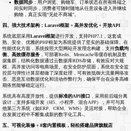
数据同步
：用户浏览、购物车、订单状态在所有终端之
间实时同步，消费者可随时随地从任意设备进入并继续
购物，真正实现“无处不商城”。
四、强大技术架构：Laravel框架 + 高并发优化 + 开放API
系统底层采用
Laravel框架
进行开发，支持PHP7.1，这套成
熟、安全、优雅的PHP框架为系统提供了坚实的基础保障
。在
性能优化方面，系统按照大型网站开发理念构建，支持
负载均
衡、高效缓存服务
，可部署Redis、Memcache等缓存机制及数
据集群，结构化数据通过云数据库RDS存储，有效应对大规
模、高并发访问等电商场景
。在安全防护层面，系统在安全监
控层与弹性计算层都做了深度处理，可有效抵御大流量网络攻
击、恶意互动数据优化和活动作弊行为，确保平台在业务高峰
期依然能够稳定运行
。
系统具有高度开放性，提供
标准的API接口
，采用前后端分离
设计，支持多端开发（H5、小程序、混合APP），并可与其
他第三方系统（如ERP、CRM、WMS）灵活对接，帮助企业
在发展过程中不断集成新的数字化工具
-
。
五、可视化装修 + 8套内置模板，轻松搭建品牌旗舰店