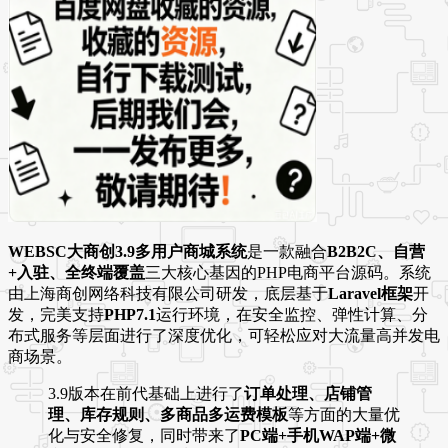
WEBSC大商创3.9多用户商城系统
是一款融合
B2B2C、自营
+入驻、全终端覆盖
三大核心基因的PHP电商平台源码。系统
由上海商创网络科技有限公司研发，底层基于
Laravel框架
开
发，完美支持
PHP7.1
运行环境，在安全监控、弹性计算、分
布式服务等层面进行了深度优化，可轻松应对大流量高并发电
商场景
。
3.9版本在前代基础上进行了
订单处理、店铺管
理、库存规则、多商品多运费模板
等方面的大量优
化与安全修复
，同时带来了
PC端+手机WAP端+微