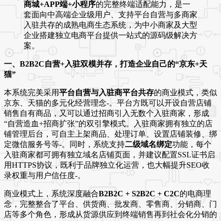
商城+APP端+小程序
的完整终端适配能力，是一
套面向中高端企业级用户、支持平台自营与多商家
入驻共存的成熟电商生态系统，为中小商家及大型
企业搭建独立电商平台提供一站式的源码级解决方
案
。
一、B2B2C自营+入驻双模并存，打造企业自己的“京东+天
猫”
本系统完美采用
平台自营与入驻商平台共存
的商业模式，类似
京东、天猫的多元化经营理念
-
。平台方既可以开设自营店铺
销售自有商品，又可以通过招商引入无数个入驻商家，形成
“自营造血+招商扩张”的双引擎模式。入驻商家拥有独立的店
铺管理后台，可自主上架商品、处理订单、设置店铺装修、绑
定微信服务号等
-
。同时，系统支持
二级域名绑定
功能，每个
入驻商家都可拥有独立域名店铺页面，并建议配置SSL证书启
用HTTPS协议，既利于品牌独立化运营，也大幅提升SEO收
录权重与用户信任度
-
。
商业模式上，系统深度融合
B2B2C + S2B2C + C2C
的电商理
念，完整整合了平台、供货商、批发商、零售商、分销商、门
店等多个角色，形成从货源供应到终端销售再到社会化分销的