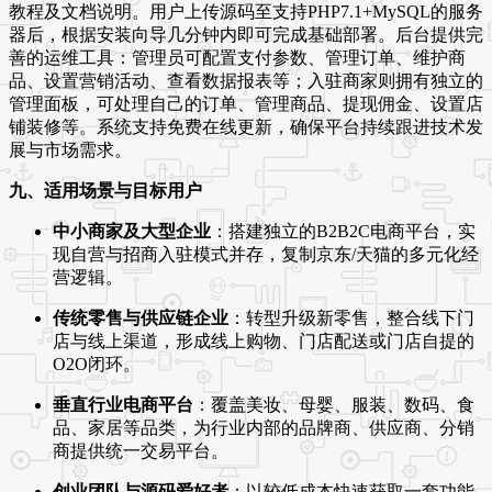
教程及文档说明。用户上传源码至支持PHP7.1+MySQL的服务
器后，根据安装向导几分钟内即可完成基础部署
。后台提供完
善的运维工具：管理员可配置支付参数、管理订单、维护商
品、设置营销活动、查看数据报表等；入驻商家则拥有独立的
管理面板，可处理自己的订单、管理商品、提现佣金、设置店
铺装修等。系统支持免费在线更新，确保平台持续跟进技术发
展与市场需求
。
九、适用场景与目标用户
中小商家及大型企业
：搭建独立的B2B2C电商平台，实
现自营与招商入驻模式并存，复制京东/天猫的多元化经
营逻辑。
传统零售与供应链企业
：转型升级新零售，整合线下门
店与线上渠道，形成线上购物、门店配送或门店自提的
O2O闭环。
垂直行业电商平台
：覆盖美妆、母婴、服装、数码、食
品、家居等品类，为行业内部的品牌商、供应商、分销
商提供统一交易平台。
创业团队与源码爱好者
：以较低成本快速获取一套功能