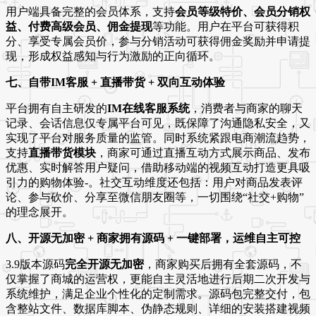
用户端具备完整的会员体系，支持
会员等级特价、会员分销权
益、付费高级会员、佣金提现
等功能
。用户在平台可获得积
分、享受专属会员价，参与分销活动可获得佣金奖励并申请提
现，形成权益感知与行为激励的正向循环。
七、自带IM客服 + 直播带货 + 双向互动体验
平台拥有自主研发的
IM在线客服系统
，消费者与商家的聊天
记录、会话信息仅专属平台可见，既保障了沟通隐私安全，又
实现了平台对服务质量的监管
。同时系统紧跟电商潮流趋势，
支持
直播带货模块
，商家可通过直播互动方式展示商品、发布
优惠、实时解答用户疑问，借助移动端的视频互动打造更具吸
引力的购物体验
-
。社交互动维度还包括：用户对商品发表评
论、参与砍价、分享至微信朋友圈等，一切围绕“社交+购物”
的理念展开。
八、开源无加密 + 商家拥有源码 + 一键部署，运维自主可控
3.9版本源码
完全开源无加密
，商家购买后拥有全套源码，不
仅掌握了商城的运营权，更能自主灵活地进行后期二次开发与
系统维护，满足企业个性化的定制需求
。源码包完整交付，包
含整站文件、数据库脚本、伪静态规则、详细的安装搭建视频