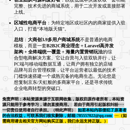
完整、技术先进的商城系统，用于二次开发或直接部署
上线。
区域性电商平台
：为特定地区或社区内的商家提供入驻
入口，打造“本地版天猫”。
总结
：
大商创3.9多用户商城系统
不是普通的电商
模板，而是一套
B2B2C商业理念 + Laravel高并发
架构 + 全终端统一覆盖 + 海量内置营销玩法
的综
合型电商解决方案。它让自营与入驻双轨并行，让
PC端与移动端数据互通，让商户拥有独立的店铺
品牌与后台管理权限，让平台运营者以最低的技术
门槛快速搭建一个成熟完备的电商生态。无论您是
想复制京东/天虹般的多商家平台，还是寻求传统
企业电商转型的突破口。
免责声明：本站资源来源于互联网收集，版权归原作者所有，本站资
源只能用于参考学习，请勿直接商用。
若由于商用引起版权纠纷····
一切责任使用者自行承担。（特此声明）
如若本站内容侵犯了原著者
的合法权益，可联系我们核实删除，邮箱:785557022@qq.com
···（如
需商用请去相关官方网站购买正版，我们永远支持正版。）