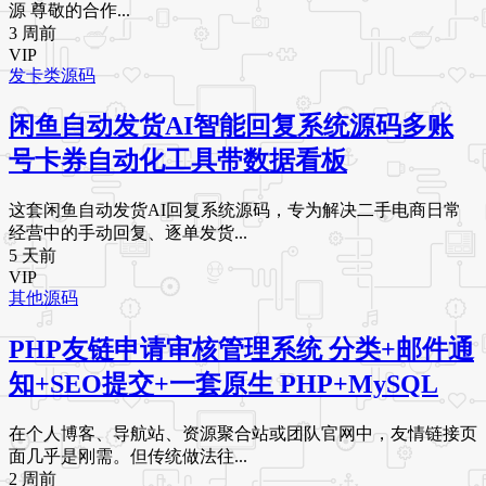
源 尊敬的合作...
3 周前
VIP
发卡类源码
闲鱼自动发货AI智能回复系统源码多账
号卡券自动化工具带数据看板
这套闲鱼自动发货AI回复系统源码，专为解决二手电商日常
经营中的手动回复、逐单发货...
5 天前
VIP
其他源码
PHP友链申请审核管理系统 分类+邮件通
知+SEO提交+一套原生 PHP+MySQL
在个人博客、导航站、资源聚合站或团队官网中，友情链接页
面几乎是刚需。但传统做法往...
2 周前