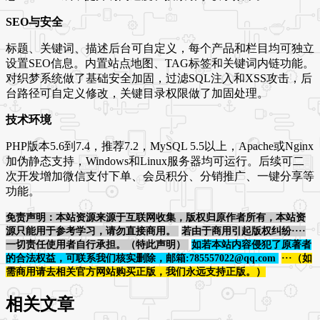
SEO与安全
标题、关键词、描述后台可自定义，每个产品和栏目均可独立
设置SEO信息。内置站点地图、TAG标签和关键词内链功能。
对织梦系统做了基础安全加固，过滤SQL注入和XSS攻击，后
台路径可自定义修改，关键目录权限做了加固处理。
技术环境
PHP版本5.6到7.4，推荐7.2，MySQL 5.5以上，Apache或Nginx
加伪静态支持，Windows和Linux服务器均可运行。后续可二
次开发增加微信支付下单、会员积分、分销推广、一键分享等
功能。
免责声明：本站资源来源于互联网收集，版权归原作者所有，本站资
源只能用于参考学习，请勿直接商用。
若由于商用引起版权纠纷····
一切责任使用者自行承担。（特此声明）
如若本站内容侵犯了原著者
的合法权益，可联系我们核实删除，邮箱:785557022@qq.com
···（如
需商用请去相关官方网站购买正版，我们永远支持正版。）
相关文章