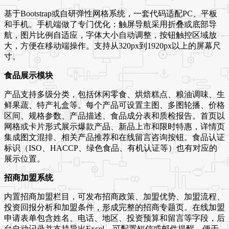
基于Bootstrap或自研弹性网格系统，一套代码适配PC、平板
和手机。手机端做了专门优化：触屏导航采用折叠或底部导
航，图片比例自适应，字体大小自动调整，按钮触控区域放
大，方便在移动端操作。支持从320px到1920px以上的屏幕尺
寸。
食品展示模块
产品支持多级分类，包括休闲零食、烘焙糕点、粮油调味、生
鲜果蔬、特产礼盒等。每个产品可设置主图、多图轮播、价格
区间、规格参数、产品描述、食品成分表和质检报告。首页以
网格或卡片形式展示爆款产品、新品上市和限时特惠，详情页
集成图文混排、相关产品推荐和在线留言咨询按钮。食品认证
标识（ISO、HACCP、绿色食品、有机认证等）也有对应的
展示位置。
招商加盟系统
内置招商加盟栏目，可发布招商政策、加盟优势、加盟流程、
投资回报分析和加盟条件，形成完整的招商专题页。在线加盟
申请表单包含姓名、电话、地区、投资预算和留言等字段，后
台自动记录并支持导出Excel。可配置短信或邮件提醒，便于