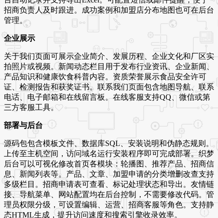
招商负责人及时跟进。成功案例和加盟店分布地图也可在后台
管理。
企业展示
关于我们页面可展示企业简介、发展历程、企业文化和厂区实
拍照片或视频。新闻动态栏目用于发布行业资讯、企业新闻、
产品知识和健康饮食科普内容。资质荣誉展示食品安全许可
证、检测报告和获奖证书。联系我们页面包含地图导航、联系
电话、电子邮箱和在线留言板。在线客服支持QQ、微信或第
三方客服工具。
部署与后台
源码包包含模板文件、数据库SQL、安装说明和伪静态规则。
上传至主机空间，访问域名运行安装程序即可完成部署。织梦
后台可以可视化修改首页各模块：轮播图、推荐产品、招商信
息、新闻列表等。产品、文章、加盟申请的分类增删改查支持
多级栏目。招商申请表可查看、标记处理状态和导出。友情链
接、导航菜单、网站配置均在后台控制，不需要修改代码。管
理员权限分级，可设置编辑、运营、招商客服等角色。支持静
态HTML生成，提升访问速度和搜索引擎收录效率。